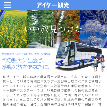
私共アイケー観光は栃木県鹿沼市を拠点に、安心・安全・信頼を
第一として地域の皆様にバスツアー及び貸し切りバスをご利用い
ただいております。自社企画・自社運行のお手頃定番商品「アイ
ケー観光バスツアー」では、地元目線で厳選した旬の見ごろ食べ
ごろ、人気スポット等を多数取り揃え、毎回ご好評をいただいて
おります。また貸し切りバス部門では、地域の皆様の子供会や各
種部活動の遠征・合宿、冠婚葬祭の送迎等々様々なご要望に、地