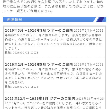
元企業ならではの細やかな対応でお応えいたしております。旬の
魅力に出会う旅のお供に、また皆様お揃いでのお出かけに、ぜひ
アイケー観光をご利用ください。
新着情報
2026年5月～2026年8月 ツアーのご案内
2026年5月から2026
年8月にかけてのツアーをご案内いたします。 涼風を抜ける高原の
絶景や、心震えるエンターテインメント、伝統が息づく夏の祭典に
夜空を彩る花火など、心躍るひとときを彩る多彩な旅をご用意いた
しました。
投稿: 2026/05/11 10:23
2026年2月～2026年5月 ツアーのご案内
2026年2月から2026
年5月にかけてのツアーをご案内いたします。 銀世界の情緒に浸る
冬の祭典から、早春の色彩をまとう花紀行まで。心躍るミュージカ
ルや旬の味覚を囲むひとときなど、世代を超えて楽しめる多彩な旅
をご用意いた
投稿: 2026/02/02 18:08
2025年12月～2026年3月 ツアーのご案内
2025年12月から20
26年3月にかけてのツアーをご案内いたします。 寒い季節を彩るイ
ベントから、待ち遠しい春の訪れを満喫する旅など、この季節なら