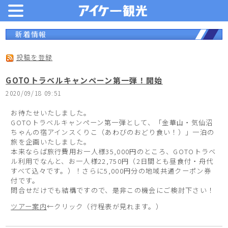
新着情報
投稿を登録
GOTOトラベルキャンペーン第一弾！開始
2020/09/18 09:51
お待たせいたしました。
GOTOトラベルキャンペーン第一弾として、「金華山・気仙沼
ちゃんの宿アインスくりこ（あわびのおどり食い！）」一泊の
旅を企画いたしました。
本来ならば旅行費用お一人様35,000円のところ、GOTOトラベ
ル利用でなんと、お一人様22,750円（2日間とも昼食付・舟代
すべて込々です。）！さらに5,000円分の地域共通クーポン券
付です。
問合せだけでも結構ですので、是非この機会にご検討下さい！
ツアー案内
←クリック（行程表が見れます。）